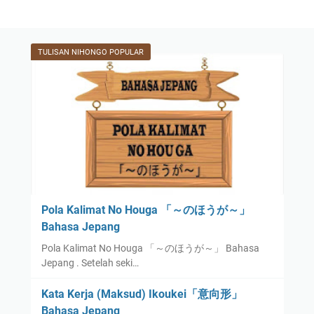
TULISAN NIHONGO POPULAR
Pola Kalimat No Houga 「～のほうが～」
Bahasa Jepang
Pola Kalimat No Houga 「～のほうが～」 Bahasa
Jepang . Setelah seki…
Kata Kerja (Maksud) Ikoukei「意向形」
Bahasa Jepang