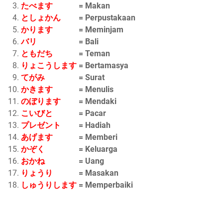
たべます
= Makan
としょかん
= Perpustakaan
かります
= Meminjam
バリ
= Bali
ともだち
= Teman
りょこうします
= Bertamasya
てがみ
= Surat
かきます
= Menulis
のぼります
= Mendaki
こいびと
= Pacar
プレゼント
= Hadiah
あげます
= Memberi
かぞく
= Keluarga
おかね
= Uang
りょうり
= Masakan
しゅうりします
= Memperbaiki