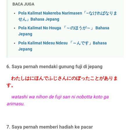
BACA JUGA
Pola Kalimat Nakereba Narimasen「~なければなりま
せん」Bahasa Jepang
Pola Kalimat No Houga 「～のほうが～」 Bahasa
Jepang
Pola Kalimat Ndesu Ndesu 「～んです」Bahasa
Jepang
6. Saya pernah mendaki gunung fuji di jepang
わたしはにほんでふじさんにのぼったことがありま
す。
watashi wa nihon de fuji san ni nobotta koto ga
arimasu.
7. Saya pernah memberi hadiah ke pacar