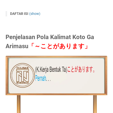
DAFTAR ISI
(show)
Penjelasan Pola Kalimat Koto Ga Arimasu「～ことがあり
ます」
Contoh Pola Kalimat Koto Ga Arimasu「～ことがありま
Penjelasan Pola Kalimat Koto Ga
す」
Arimasu
「～ことがあります」
Kosakata Yang Terkait Dengan Materi :