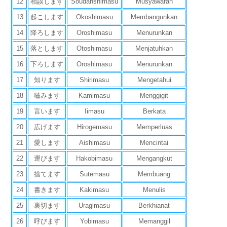
12
相談します
Soudanshimasu
Musyawarah
13
起こします
Okoshimasu
Membangunkan
14
降ろします
Oroshimasu
Menurunkan
15
落とします
Otoshimasu
Menjatuhkan
16
下ろします
Oroshimasu
Menurunkan
17
知ります
Shirimasu
Mengetahui
18
嚙みます
Kamimasu
Menggigit
19
言います
Iimasu
Berkata
20
広げます
Hirogemasu
Memperluas
21
愛します
Aishimasu
Mencintai
22
運びます
Hakobimasu
Mengangkut
23
捨てます
Sutemasu
Membuang
24
書きます
Kakimasu
Menulis
25
裏切ます
Uragimasu
Berkhianat
26
呼びます
Yobimasu
Memanggil