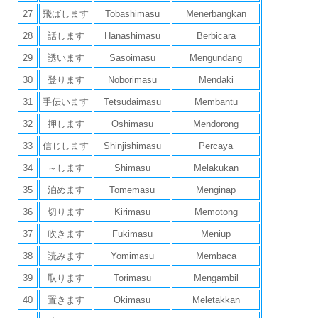
27
飛ばします
Tobashimasu
Menerbangkan
28
話します
Hanashimasu
Berbicara
29
誘います
Sasoimasu
Mengundang
30
登ります
Noborimasu
Mendaki
31
手伝います
Tetsudaimasu
Membantu
32
押します
Oshimasu
Mendorong
33
信じします
Shinjishimasu
Percaya
34
～します
Shimasu
Melakukan
35
泊めます
Tomemasu
Menginap
36
切ります
Kirimasu
Memotong
37
吹きます
Fukimasu
Meniup
38
読みます
Yomimasu
Membaca
39
取ります
Torimasu
Mengambil
40
置きます
Okimasu
Meletakkan