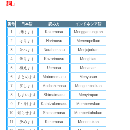
詞」
番号
日本語
読み方
インドネシア語
1
掛けます
Kakemasu
Menggantungkan
2
はります
Harimasu
Menempelkan
3
並べます
Narabemasu
Menjajarkan
4
飾ります
Kazarimasu
Menghias
5
植えます
Uemasu
Menanam
6
まとめます
Matomemasu
Menyusun
7
戻します
Modoshimasu
Mengembalikan
8
しまいます
Shimaimasu
Menyimpan
9
片づけます
Katatzukemasu
Membereskan
10
知らせます
Shirasemasu
Memberitahukan
11
決めます
Kimemasu
Menentukan