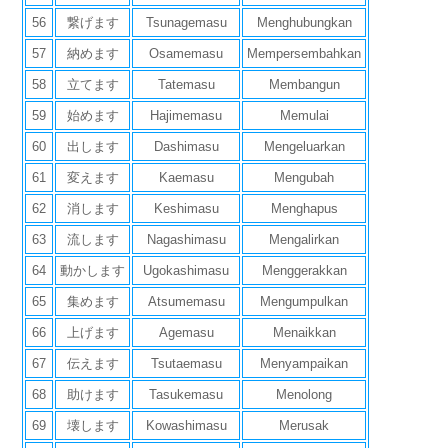
56
繋げます
Tsunagemasu
Menghubungkan
57
納めます
Osamemasu
Mempersembahkan
58
立てます
Tatemasu
Membangun
59
始めます
Hajimemasu
Memulai
60
出します
Dashimasu
Mengeluarkan
61
変えます
Kaemasu
Mengubah
62
消します
Keshimasu
Menghapus
63
流します
Nagashimasu
Mengalirkan
64
動かします
Ugokashimasu
Menggerakkan
65
集めます
Atsumemasu
Mengumpulkan
66
上げます
Agemasu
Menaikkan
67
伝えます
Tsutaemasu
Menyampaikan
68
助けます
Tasukemasu
Menolong
69
壊します
Kowashimasu
Merusak