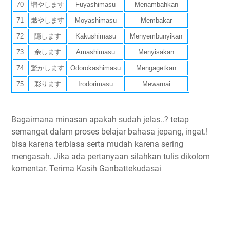
70
増やします
Fuyashimasu
Menambahkan
71
燃やします
Moyashimasu
Membakar
72
隠します
Kakushimasu
Menyembunyikan
73
余します
Amashimasu
Menyisakan
74
驚かします
Odorokashimasu
Mengagetkan
75
彩ります
Irodorimasu
Mewarnai
Bagaimana minasan apakah sudah jelas..? tetap
semangat dalam proses belajar bahasa jepang, ingat.!
bisa karena terbiasa serta mudah karena sering
mengasah. Jika ada pertanyaan silahkan tulis dikolom
komentar. Terima Kasih Ganbattekudasai