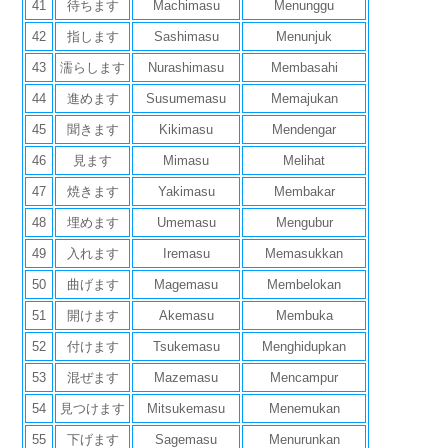
41
待ちます
Machimasu
Menunggu
42
指します
Sashimasu
Menunjuk
43
濡らします
Nurashimasu
Membasahi
44
進めます
Susumemasu
Memajukan
45
聞きます
Kikimasu
Mendengar
46
見ます
Mimasu
Melihat
47
焼きます
Yakimasu
Membakar
48
埋めます
Umemasu
Mengubur
49
入れます
Iremasu
Memasukkan
50
曲げます
Magemasu
Membelokan
51
開けます
Akemasu
Membuka
52
付けます
Tsukemasu
Menghidupkan
53
混ぜます
Mazemasu
Mencampur
54
見つけます
Mitsukemasu
Menemukan
55
下げます
Sagemasu
Menurunkan